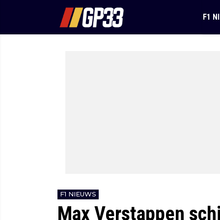
F1 N
F1 NIEUWS
Max Verstappen schie