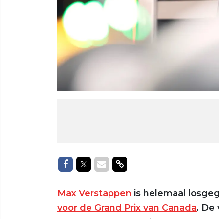
Delen op Facebook
Delen op Twitter
Delen via Mail
Delen via link
Max Verstappen
is helemaal losge
voor de Grand Prix van Canada
. De