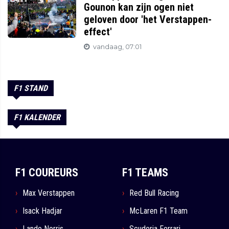
Gounon kan zijn ogen niet
geloven door 'het Verstappen-
effect'
vandaag, 07:01
F1 STAND
F1 KALENDER
F1 COUREURS
F1 TEAMS
Max Verstappen
Red Bull Racing
Isack Hadjar
McLaren F1 Team
Lando Norris
Scuderia Ferrari