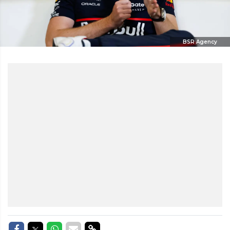
BSR Agency
Delen op Facebook
Delen op Twitter
Delen op Whatsapp
Delen via Mail
Delen via link