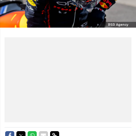
BSR Agency
Delen op Facebook
Delen op Twitter
Delen op Whatsapp
Delen via Mail
Delen via link