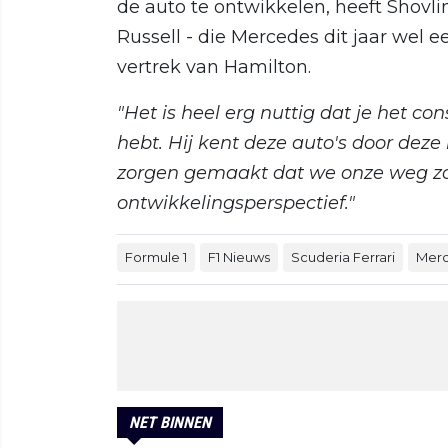
de auto te ontwikkelen, heeft Shovl
Russell - die Mercedes dit jaar wel 
vertrek van Hamilton.
"Het is heel erg nuttig dat je het c
hebt. Hij kent deze auto's door dez
zorgen gemaakt dat we onze weg zo
ontwikkelingsperspectief."
Formule 1
F1 Nieuws
Scuderia Ferrari
Merc
NET BINNEN