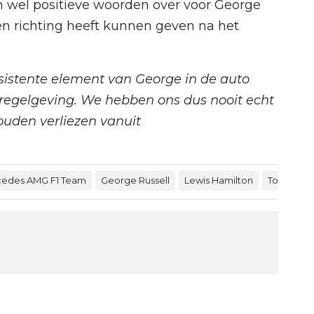
in wel positieve woorden over voor George
een richting heeft kunnen geven na het
onsistente element van George in de auto
e regelgeving. We hebben ons dus nooit echt
uden verliezen vanuit
edes AMG F1 Team
George Russell
Lewis Hamilton
Toto Wolff