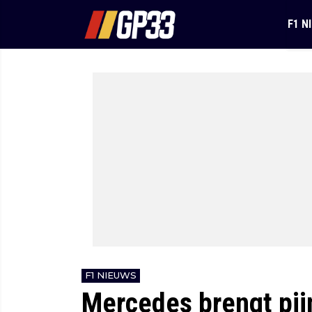
F1 N
F1 NIEUWS
Mercedes brengt pijn