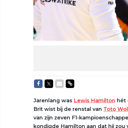
Delen op Facebook
Delen op Twitter
Delen via Mail
Delen via link
Jarenlang was
Lewis Hamilton
hét 
Brit wist bij de renstal van
Toto Wol
van zijn zeven F1-kampioenschappen
kondigde Hamilton aan dat hij zou 