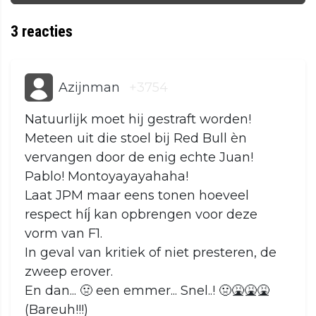
3
reacties
Azijnman
+3754
Natuurlijk moet hij gestraft worden!
Meteen uit die stoel bij Red Bull èn
vervangen door de enig echte Juan!
Pablo! Montoyayayahaha!
Laat JPM maar eens tonen hoeveel
respect híj́ kan opbrengen voor deze
vorm van F1.
In geval van kritiek of niet presteren, de
zweep erover.
En dan... 🤢 een emmer... Snel..! 🤢🤮🤮🤮
(Bareuh!!!)