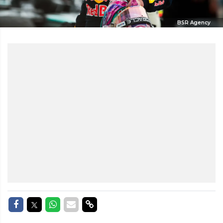
BSR Agency
Delen op Facebook
Delen op Twitter
Delen op Whatsapp
Delen via Mail
Delen via link