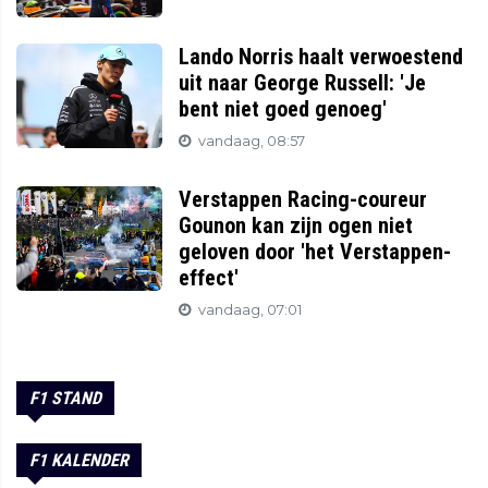
Lando Norris haalt verwoestend
uit naar George Russell: 'Je
bent niet goed genoeg'
vandaag, 08:57
Verstappen Racing-coureur
Gounon kan zijn ogen niet
geloven door 'het Verstappen-
effect'
vandaag, 07:01
F1 STAND
F1 KALENDER