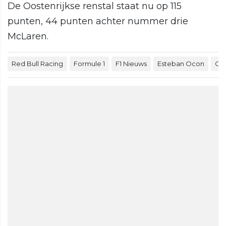
De Oostenrijkse renstal staat nu op 115
punten, 44 punten achter nummer drie
McLaren.
Red Bull Racing
Formule 1
F1 Nieuws
Esteban Ocon
GP 