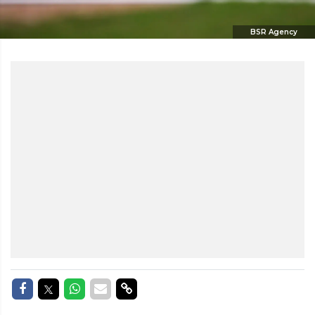
BSR Agency
Delen op Facebook
Delen op Twitter
Delen op Whatsapp
Delen via Mail
Delen via link