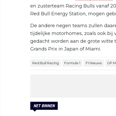
en zusterteam Racing Bulls vanaf 
Red Bull Energy Station, mogen gebr
De andere negen teams zullen daa
tijdelijke motorhomes, zoals ook bij 
gedacht worden aan de grote witte 
Grands Prix in Japan of Miami.
Red Bull Racing
Formule 1
F1 Nieuws
GP M
NET BINNEN