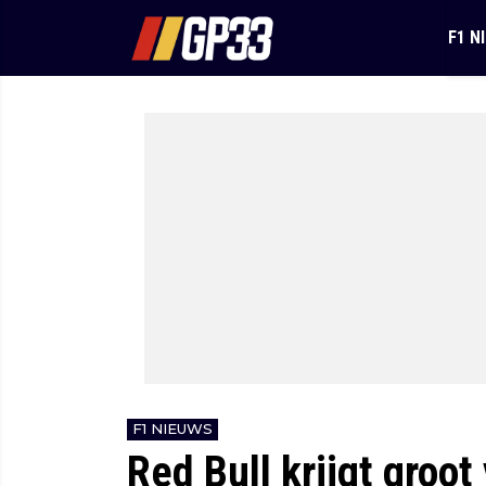
F1 N
F1 NIEUWS
Red Bull krijgt groot