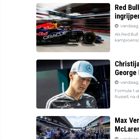
Red Bul
ingrijp
vandaag, 
Als Red Bull
kampioensch
Christij
George 
vandaag, 
Formule 1-an
Russell, na 
Max Ver
McLaren
vandaag, 