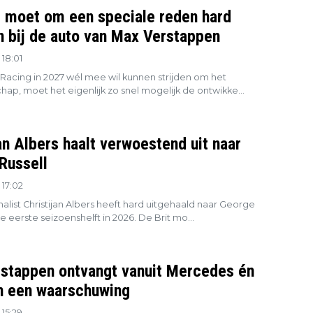
l moet om een speciale reden hard
en bij de auto van Max Verstappen
18:01
 Racing in 2027 wél mee wil kunnen strijden om het
ap, moet het eigenlijk zo snel mogelijk de ontwikke...
an Albers haalt verwoestend uit naar
Russell
17:02
alist Christijan Albers heeft hard uitgehaald naar George
de eerste seizoenshelft in 2026. De Brit mo...
stappen ontvangt vanuit Mercedes én
 een waarschuwing
15:29