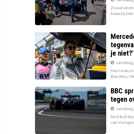
Zowel Andre
baas bij Mer
Mercede
tegenva
je niet?'
vandaag,
Mercedes-to
Brackley, he
BBC spr
tegen o
vandaag, 
Red Bull Ra
van Hongari