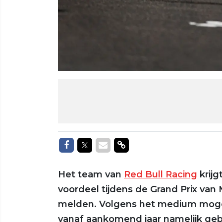
Delen op Facebook
Delen op Twitter
Delen via Mail
Delen via link
Het team van
Red Bull Racing
krij
voordeel tijdens de Grand Prix va
melden. Volgens het medium mogen
vanaf aankomend jaar namelijk ge