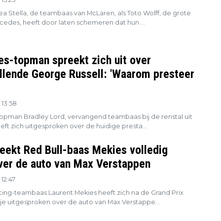
a Stella, de teambaas van McLaren, als Toto Wolff, de grote
cedes, heeft door laten schemeren dat hun ...
s-topman spreekt zich uit over
llende George Russell: 'Waarom presteer
 13:58
pman Bradley Lord, vervangend teambaas bij de renstal uit
eft zich uitgesproken over de huidige presta...
eekt Red Bull-baas Mekies volledig
ver de auto van Max Verstappen
12:47
cing-teambaas Laurent Mekies heeft zich na de Grand Prix
je uitgesproken over de auto van Max Verstappe...