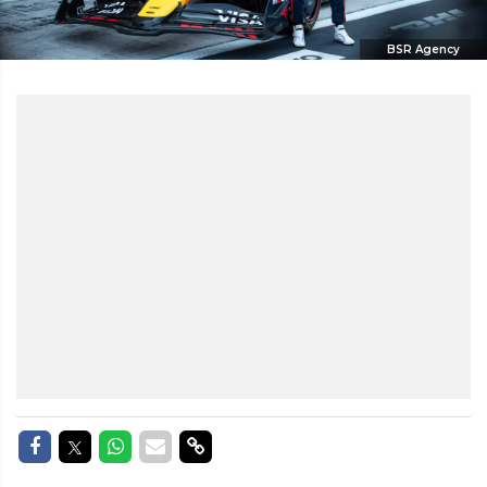
BSR Agency
Delen op Facebook
Delen op Twitter
Delen op Whatsapp
Delen via Mail
Delen via link