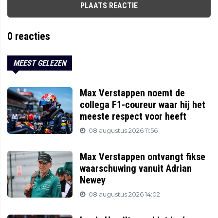
PLAATS REACTIE
0
reacties
MEEST GELEZEN
Max Verstappen noemt de
collega F1-coureur waar hij het
meeste respect voor heeft
08 augustus 2026 11:56
Max Verstappen ontvangt fikse
waarschuwing vanuit Adrian
Newey
08 augustus 2026 14:02