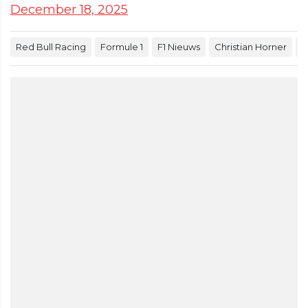
December 18, 2025
Red Bull Racing
Formule 1
F1 Nieuws
Christian Horner
H