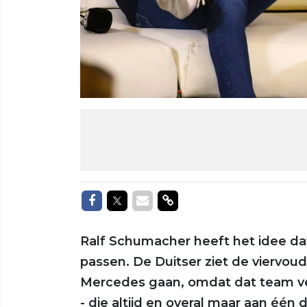
Delen op Facebook
Delen op Twitter
Delen via Mail
Delen via link
Ralf Schumacher heeft het idee d
passen. De Duitser ziet de viervou
Mercedes gaan, omdat dat team ve
- die altijd en overal maar aan één 