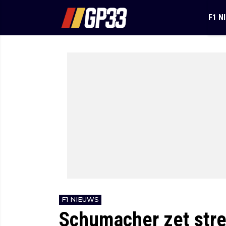
F1 N
F1 NIEUWS
Schumacher zet stree