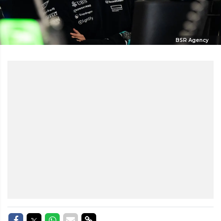
BSR Agency
Delen op Facebook
Delen op Twitter
Delen op Whatsapp
Delen via Mail
Delen via link