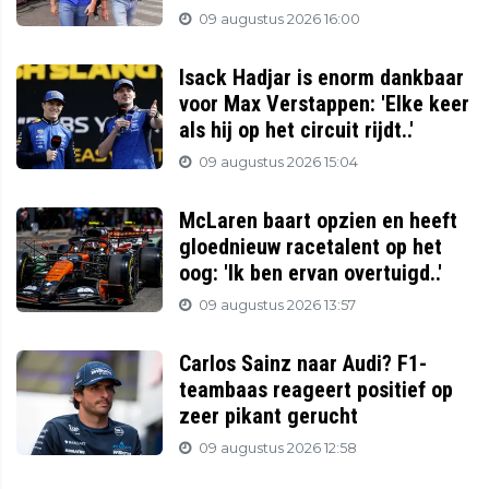
09 augustus 2026 16:00
Isack Hadjar is enorm dankbaar
voor Max Verstappen: 'Elke keer
als hij op het circuit rijdt..'
09 augustus 2026 15:04
McLaren baart opzien en heeft
gloednieuw racetalent op het
oog: 'Ik ben ervan overtuigd..'
09 augustus 2026 13:57
Carlos Sainz naar Audi? F1-
teambaas reageert positief op
zeer pikant gerucht
09 augustus 2026 12:58