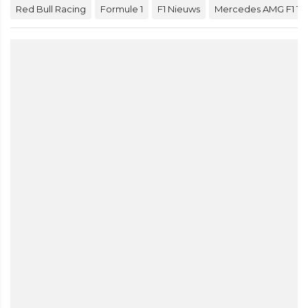
Red Bull Racing
Formule 1
F1 Nieuws
Mercedes AMG F1 T