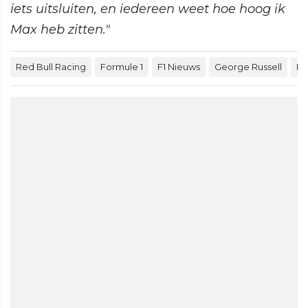
iets uitsluiten, en iedereen weet hoe hoog ik
Max heb zitten."
Red Bull Racing
Formule 1
F1 Nieuws
George Russell
Ma