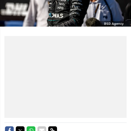
BSR Agency
Delen op Facebook
Delen op Twitter
Delen op Whatsapp
Delen via Mail
Delen via link