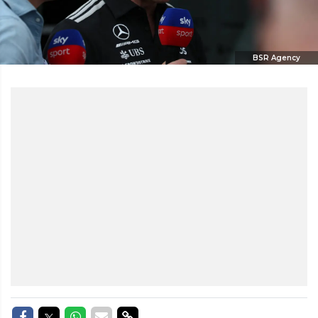
BSR Agency
Delen op Facebook
Delen op Twitter
Delen op Whatsapp
Delen via Mail
Delen via link