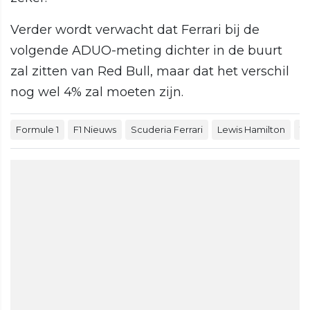
Verder wordt verwacht dat Ferrari bij de
volgende ADUO-meting dichter in de buurt
zal zitten van Red Bull, maar dat het verschil
nog wel 4% zal moeten zijn.
Formule 1
F1 Nieuws
Scuderia Ferrari
Lewis Hamilton
To