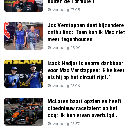
buiten de Formule 1
vandaag, 17:05
Jos Verstappen doet bijzondere
onthulling: 'Toen kon ik Max niet
meer tegenhouden'
vandaag, 16:00
Isack Hadjar is enorm dankbaar
voor Max Verstappen: 'Elke keer
als hij op het circuit rijdt..'
vandaag, 15:04
McLaren baart opzien en heeft
gloednieuw racetalent op het
oog: 'Ik ben ervan overtuigd..'
vandaag, 13:57