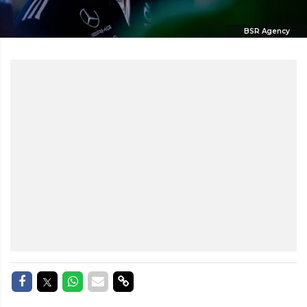
BSR Agency
Delen op Facebook
Delen op Twitter
Delen op Whatsapp
Delen via Mail
Delen via link