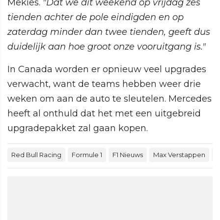
Mekies.
"Dat we dit weekend op vrijdag zes
tienden achter de pole eindigden en op
zaterdag minder dan twee tienden, geeft dus
duidelijk aan hoe groot onze vooruitgang is."
In Canada worden er opnieuw veel upgrades
verwacht, want de teams hebben weer drie
weken om aan de auto te sleutelen. Mercedes
heeft al onthuld dat het met een uitgebreid
upgradepakket zal gaan kopen.
Red Bull Racing
Formule 1
F1 Nieuws
Max Verstappen
T