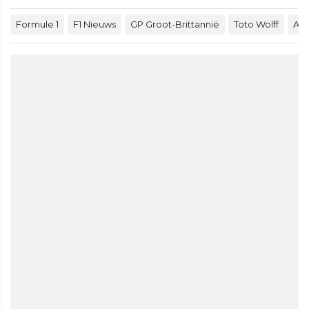
Formule 1
F1 Nieuws
GP Groot-Brittannië
Toto Wolff
And