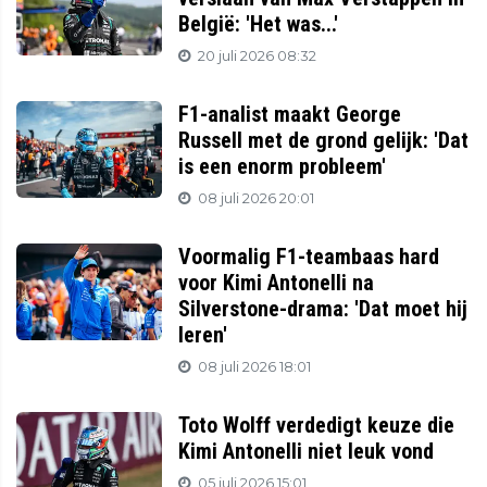
België: 'Het was...'
20 juli 2026 08:32
F1-analist maakt George
Russell met de grond gelijk: 'Dat
is een enorm probleem'
08 juli 2026 20:01
Voormalig F1-teambaas hard
voor Kimi Antonelli na
Silverstone-drama: 'Dat moet hij
leren'
08 juli 2026 18:01
Toto Wolff verdedigt keuze die
Kimi Antonelli niet leuk vond
05 juli 2026 15:01