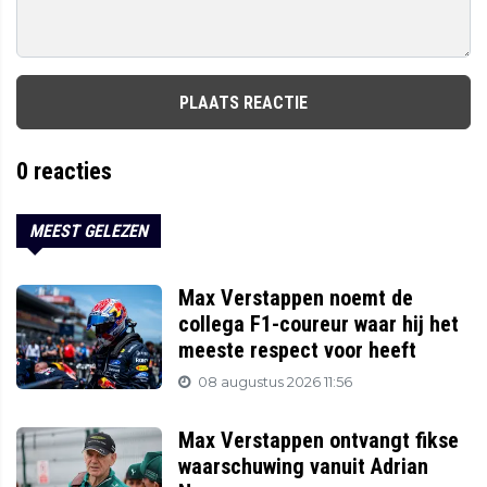
PLAATS REACTIE
0
reacties
MEEST GELEZEN
Max Verstappen noemt de
collega F1-coureur waar hij het
meeste respect voor heeft
08 augustus 2026 11:56
Max Verstappen ontvangt fikse
waarschuwing vanuit Adrian