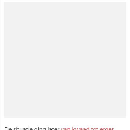
De situatie ging later
van kwaad tot erger
.