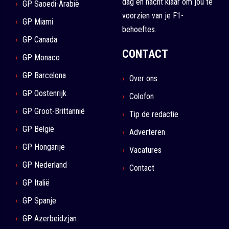
dag en nacht klaar om jou te
GP Saoedi-Arabië
voorzien van je F1-
GP Miami
behoeftes.
GP Canada
CONTACT
GP Monaco
GP Barcelona
Over ons
GP Oostenrijk
Colofon
GP Groot-Brittannië
Tip de redactie
GP België
Adverteren
GP Hongarije
Vacatures
GP Nederland
Contact
GP Italië
GP Spanje
GP Azerbeidzjan