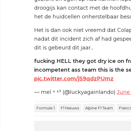
droogijs kan contact met de hoofdhu
het de huidcellen onherstelbaar bes
Het is dan ook niet vreemd dat Cola
nadat dit incident zich af had gespee
dit is gebeurd dit jaar...
fucking HELL they got dry ice on f
incompetent ass team this is the 
pic.twitter.com/jS9qdzPUmz
— mel ⁴ ⁴³ (@luckyagainlando)
June 
Formule 1
F1 Nieuws
Alpine F1 Team
Franc