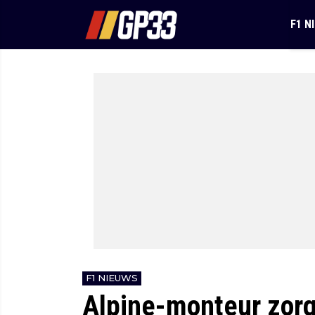
F1 N
F1 NIEUWS
Alpine-monteur zorg