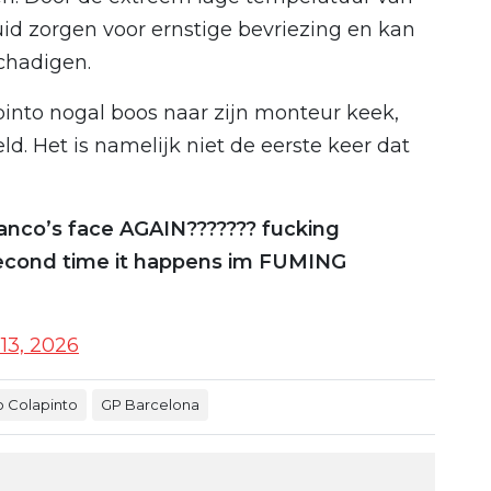
id zorgen voor ernstige bevriezing en kan
chadigen.
pinto nogal boos naar zijn monteur keek,
ld. Het is namelijk niet de eerste keer dat
ranco’s face AGAIN??????? fucking
second time it happens im FUMING
13, 2026
o Colapinto
GP Barcelona