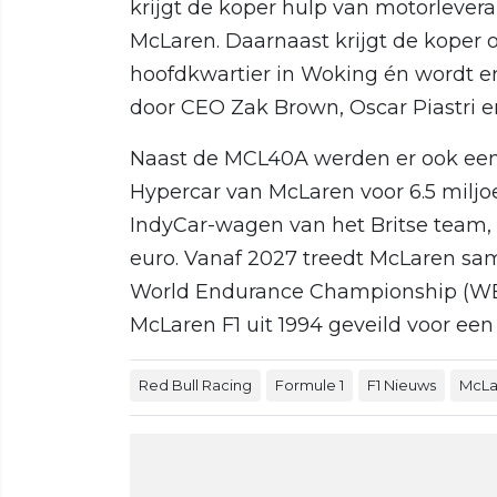
krijgt de koper hulp van motorlever
McLaren. Daarnaast krijgt de koper 
hoofdkwartier in Woking én wordt e
door CEO Zak Brown, Oscar Piastri 
Naast de MCL40A werden er ook een 
Hypercar van McLaren voor 6.5 milj
IndyCar-wagen van het Britse team,
euro. Vanaf 2027 treedt McLaren sam
World Endurance Championship (WEC)
McLaren F1 uit 1994 geveild voor ee
Red Bull Racing
Formule 1
F1 Nieuws
McLa