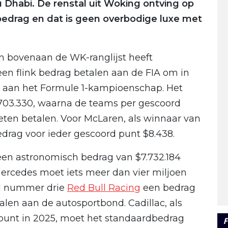
u Dhabi. De renstal uit Woking ontving op
bedrag en dat is geen overbodige luxe met
 bovenaan de WK-ranglijst heeft
een flink bedrag betalen aan de FIA om in
aan het Formule 1-kampioenschap. Het
703.330, waarna de teams per gescoord
en betalen. Voor McLaren, als winnaar van
drag voor ieder gescoord punt $8.438.
en astronomisch bedrag van $7.732.184
rcedes moet iets meer dan vier miljoen
jl nummer drie
Red Bull Racing
een bedrag
talen aan de autosportbond. Cadillac, als
punt in 2025, moet het standaardbedrag
F