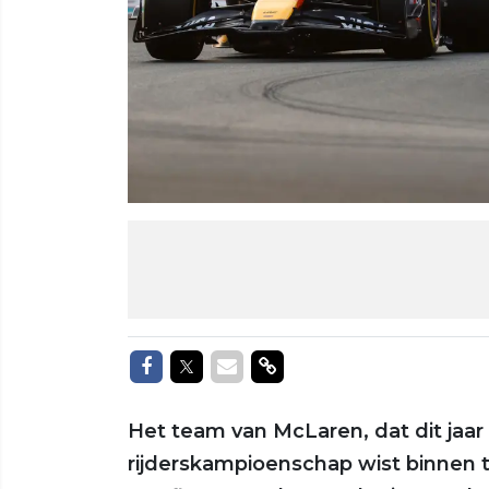
Delen op Facebook
Delen op Twitter
Delen via Mail
Delen via link
Het team van McLaren, dat dit jaar
rijderskampioenschap wist binnen t