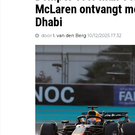
McLaren ontvangt m
Dhabi
door
I. van den Berg
10/12/2025 17:32