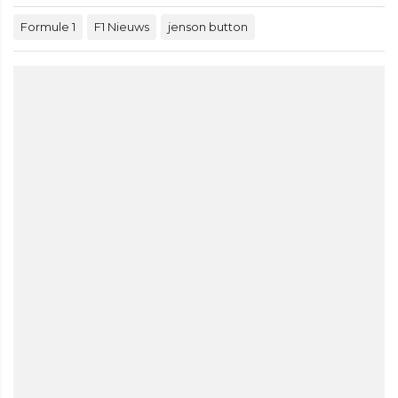
Formule 1
F1 Nieuws
jenson button