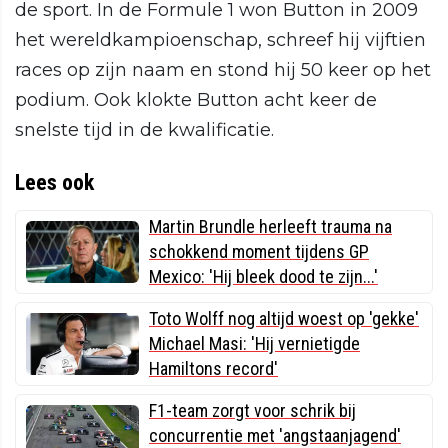
de sport. In de Formule 1 won Button in 2009
het wereldkampioenschap, schreef hij vijftien
races op zijn naam en stond hij 50 keer op het
podium. Ook klokte Button acht keer de
snelste tijd in de kwalificatie.
Lees ook
Martin Brundle herleeft trauma na
schokkend moment tijdens GP
Mexico: 'Hij bleek dood te zijn...'
Toto Wolff nog altijd woest op 'gekke'
Michael Masi: 'Hij vernietigde
Hamiltons record'
F1-team zorgt voor schrik bij
concurrentie met 'angstaanjagend'