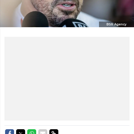
BSR Agency
Delen op Facebook
Delen op Twitter
Delen op Whatsapp
Delen via Mail
Delen via link