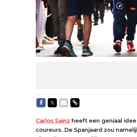
Delen op Facebook
Delen op Twitter
Delen via Mail
Delen via link
Carlos Sainz
heeft een geniaal ide
coureurs. De Spanjaard zou namelijk