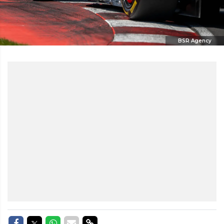
BSR Agency
Delen op Facebook
Delen op Twitter
Delen op Whatsapp
Delen via Mail
Delen via link