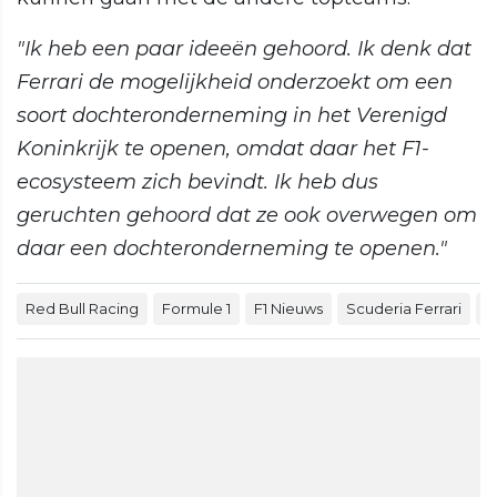
"Ik heb een paar ideeën gehoord. Ik denk dat
Ferrari de mogelijkheid onderzoekt om een
soort dochteronderneming in het Verenigd
Koninkrijk te openen, omdat daar het F1-
ecosysteem zich bevindt. Ik heb dus
geruchten gehoord dat ze ook overwegen om
daar een dochteronderneming te openen."
Red Bull Racing
Formule 1
F1 Nieuws
Scuderia Ferrari
M