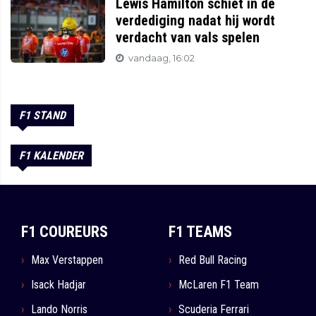
Lewis Hamilton schiet in de
verdediging nadat hij wordt
verdacht van vals spelen
vandaag, 16:02
F1 STAND
F1 KALENDER
F1 COUREURS
F1 TEAMS
Max Verstappen
Red Bull Racing
Isack Hadjar
McLaren F1 Team
Lando Norris
Scuderia Ferrari