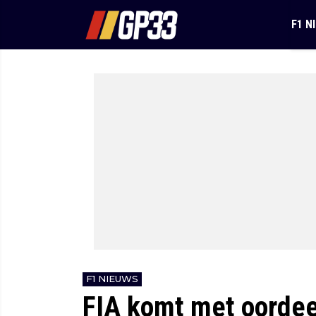
F1 N
F1 NIEUWS
FIA komt met oordee