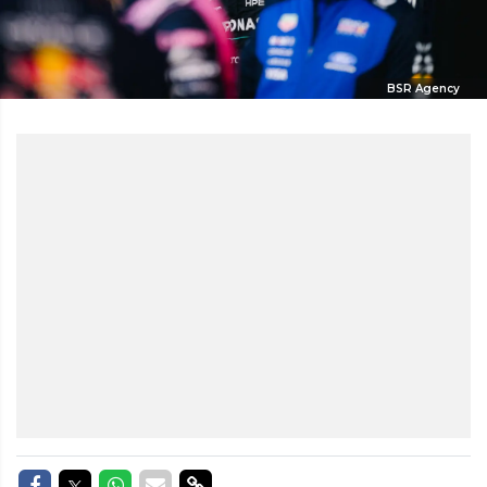
BSR Agency
Delen op Facebook
Delen op Twitter
Delen op Whatsapp
Delen via Mail
Delen via link