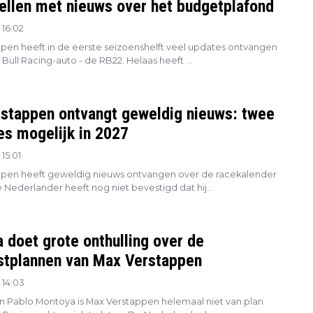
tellen met nieuws over het budgetplafond
 16:02
pen heeft in de eerste seizoenshelft veel updates ontvangen
 Bull Racing-auto - de RB22. Helaas heeft ...
stappen ontvangt geweldig nieuws: twee
es mogelijk in 2027
15:01
pen heeft geweldig nieuws ontvangen over de racekalender
 Nederlander heeft nog niet bevestigd dat hij...
 doet grote onthulling over de
tplannen van Max Verstappen
 14:03
n Pablo Montoya is Max Verstappen helemaal niet van plan