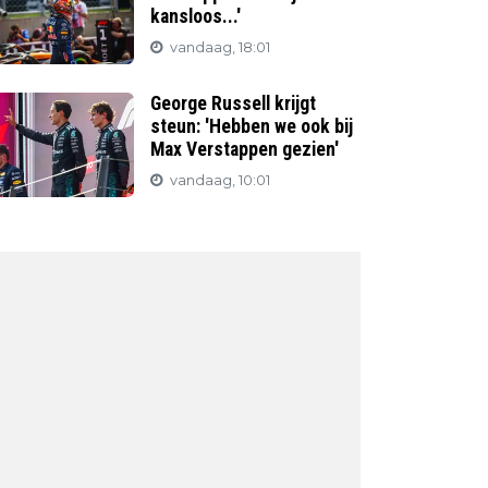
kansloos...'
vandaag, 18:01
George Russell krijgt
steun: 'Hebben we ook bij
Max Verstappen gezien'
vandaag, 10:01