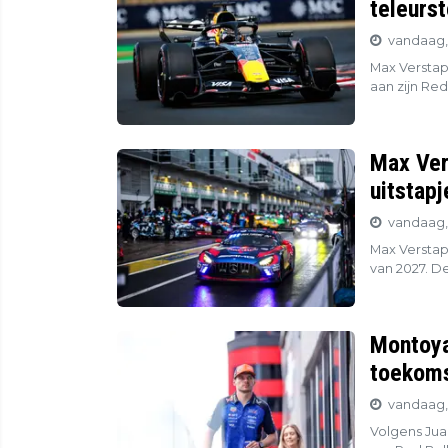
teleurs
vandaag,
Max Verstap
aan zijn Red
Max Ver
uitstapj
vandaag, 
Max Verstap
van 2027. De
Montoya
toekoms
vandaag,
Volgens Jua