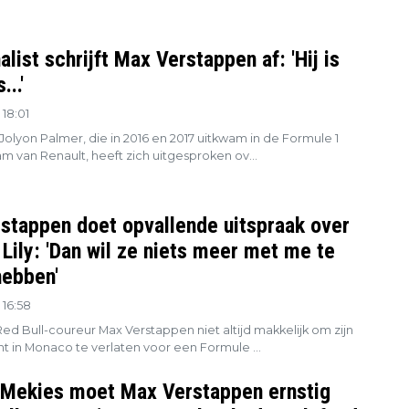
list schrijft Max Verstappen af: 'Hij is
..'
18:01
 Jolyon Palmer, die in 2016 en 2017 uitkwam in de Formule 1
m van Renault, heeft zich uitgesproken ov...
stappen doet opvallende uitspraak over
Lily: 'Dan wil ze niets meer met me te
ebben'
 16:58
Red Bull-coureur Max Verstappen niet altijd makkelijk om zijn
 in Monaco te verlaten voor een Formule ...
 Mekies moet Max Verstappen ernstig