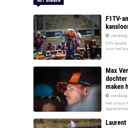
NET BINNEN
F1TV-ana
kansloos.
vandaag, 
F1TV-analist
voor het tea
Max Ver
dochter 
maken h
vandaag,
Het is voor 
appartement
Laurent