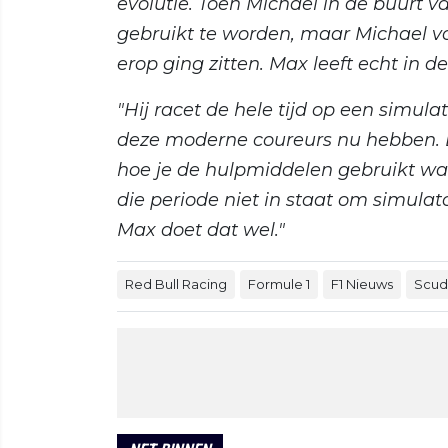
evolutie. Toen Michael in de buurt v
gebruikt te worden, maar Michael voel
erop ging zitten. Max leeft echt in d
"Hij racet de hele tijd op een simula
deze moderne coureurs nu hebben. D
hoe je de hulpmiddelen gebruikt wan
die periode niet in staat om simul
Max doet dat wel."
Red Bull Racing
Formule 1
F1 Nieuws
Scude