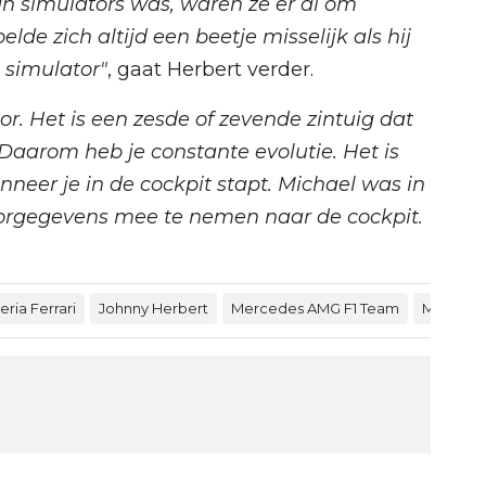
an simulators was, waren ze er al om
de zich altijd een beetje misselijk als hij
e simulator"
, gaat Herbert verder.
tor. Het is een zesde of zevende zintuig dat
aarom heb je constante evolutie. Het is
neer je in de cockpit stapt. Michael was in
atorgegevens mee te nemen naar de cockpit.
ria Ferrari
Johnny Herbert
Mercedes AMG F1 Team
Max Ver