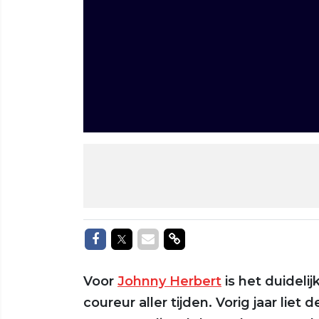
Delen op Facebook
Delen op Twitter
Delen via Mail
Delen via link
Voor
Johnny Herbert
is het duidelij
coureur aller tijden. Vorig jaar lie