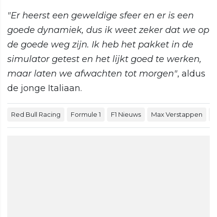
"Er heerst een geweldige sfeer en er is een
goede dynamiek, dus ik weet zeker dat we op
de goede weg zijn. Ik heb het pakket in de
simulator getest en het lijkt goed te werken,
maar laten we afwachten tot morgen"
, aldus
de jonge Italiaan.
Red Bull Racing
Formule 1
F1 Nieuws
Max Verstappen
F