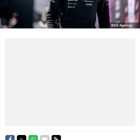
BSR Agency
Delen op Facebook
Delen op Twitter
Delen op Whatsapp
Delen via Mail
Delen via link