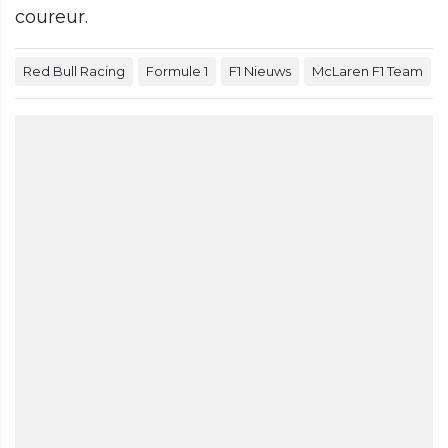
coureur.
Red Bull Racing
Formule 1
F1 Nieuws
McLaren F1 Team