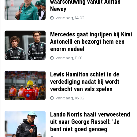
waarschuwing vanuit Adrian
Newey
vandaag, 14:02
Mercedes gaat ingrijpen bij Kimi
Antonelli en bezorgt hem een
enorm nadeel
vandaag, 11:01
Lewis Hamilton schiet in de
verdediging nadat hij wordt
verdacht van vals spelen
vandaag, 16:02
Lando Norris haalt verwoestend
uit naar George Russell: 'Je
bent niet goed genoeg'