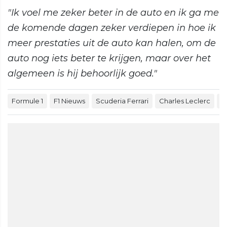
"Ik voel me zeker beter in de auto en ik ga me
de komende dagen zeker verdiepen in hoe ik
meer prestaties uit de auto kan halen, om de
auto nog iets beter te krijgen, maar over het
algemeen is hij behoorlijk goed."
Formule 1
F1 Nieuws
Scuderia Ferrari
Charles Leclerc
L