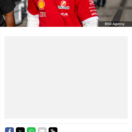
BSR Agency
Delen op Facebook
Delen op Twitter
Delen op Whatsapp
Delen via Mail
Delen via link