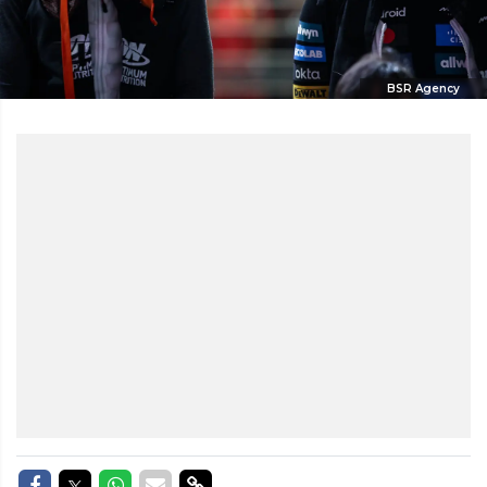
BSR Agency
Delen op Facebook
Delen op Twitter
Delen op Whatsapp
Delen via Mail
Delen via link