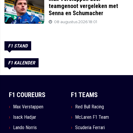
teamgenoot vergeleken met
Senna en Schumacher
08 augustus 2026 18:01
F1 STAND
F1 KALENDER
F1 COUREURS
F1 TEAMS
Max Verstappen
Red Bull Racing
Isack Hadjar
McLaren F1 Team
Lando Norris
Scuderia Ferrari