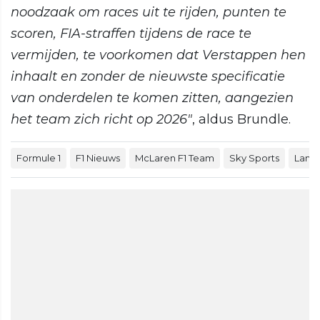
noodzaak om races uit te rijden, punten te
scoren, FIA-straffen tijdens de race te
vermijden, te voorkomen dat Verstappen hen
inhaalt en zonder de nieuwste specificatie
van onderdelen te komen zitten, aangezien
het team zich richt op 2026"
, aldus Brundle.
Formule 1
F1 Nieuws
McLaren F1 Team
Sky Sports
Lando