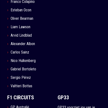
Franco Colapino
Esteban Ocon
Oliver Bearman
Liam Lawson
Arvid Lindblad
Alexander Albon
Carlos Sainz
Nico Hulkenberg
Gabriel Bortoleto
Sergio Pérez
Valtteri Bottas
F1 CIRCUITS
GP33
GP Australië
GP33 voorziet jou van je