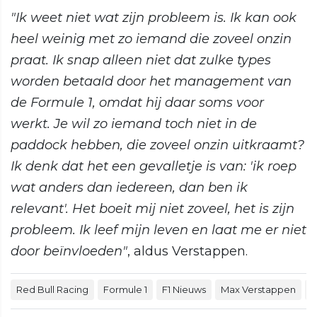
"Ik weet niet wat zijn probleem is. Ik kan ook
heel weinig met zo iemand die zoveel onzin
praat. Ik snap alleen niet dat zulke types
worden betaald door het management van
de Formule 1, omdat hij daar soms voor
werkt. Je wil zo iemand toch niet in de
paddock hebben, die zoveel onzin uitkraamt?
Ik denk dat het een gevalletje is van: 'ik roep
wat anders dan iedereen, dan ben ik
relevant'. Het boeit mij niet zoveel, het is zijn
probleem. Ik leef mijn leven en laat me er niet
door beïnvloeden"
, aldus Verstappen.
Red Bull Racing
Formule 1
F1 Nieuws
Max Verstappen
F