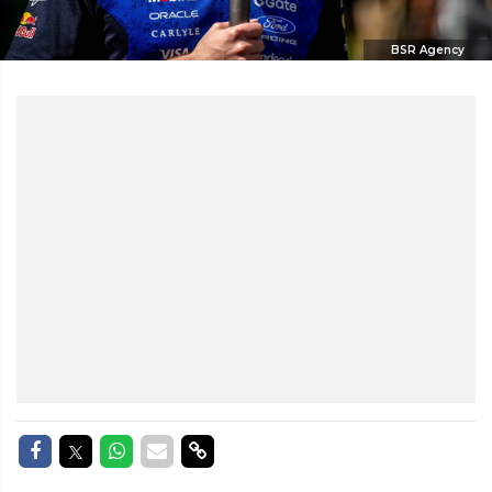
BSR Agency
Delen op Facebook
Delen op Twitter
Delen op Whatsapp
Delen via Mail
Delen via link