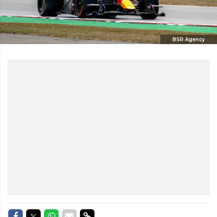
BSR Agency
Delen op Facebook
Delen op Twitter
Delen op Whatsapp
Delen via Mail
Delen via link