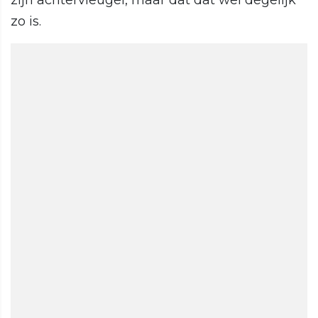
zijn achtervleugel, maar dat dat wel degelijk
zo is.