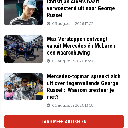
Christijan Albers haalt
verwoestend uit naar George
Russell
06 augustus 2026 17:02
Max Verstappen ontvangt
vanuit Mercedes én McLaren
een waarschuwing
06 augustus 2026 15:29
Mercedes-topman spreekt zich
uit over tegenvallende George
Russell: 'Waarom presteer je
niet?'
06 augustus 2026 13:58
LAAD MEER ARTIKELEN