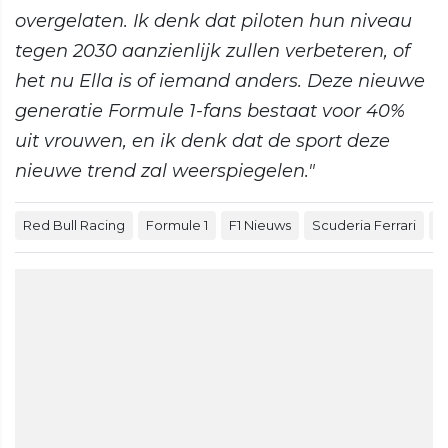
overgelaten. Ik denk dat piloten hun niveau
tegen 2030 aanzienlijk zullen verbeteren, of
het nu Ella is of iemand anders. Deze nieuwe
generatie Formule 1-fans bestaat voor 40%
uit vrouwen, en ik denk dat de sport deze
nieuwe trend zal weerspiegelen."
Red Bull Racing
Formule 1
F1 Nieuws
Scuderia Ferrari
M