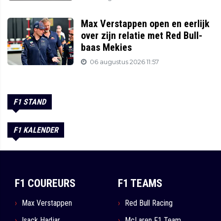
Max Verstappen open en eerlijk
over zijn relatie met Red Bull-
baas Mekies
06 augustus 2026 11:57
F1 STAND
F1 KALENDER
F1 COUREURS
F1 TEAMS
Max Verstappen
Red Bull Racing
Isack Hadjar
McLaren F1 Team