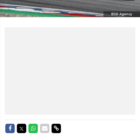
BSR Agency
Delen op Facebook
Delen op Twitter
Delen op Whatsapp
Delen via Mail
Delen via link