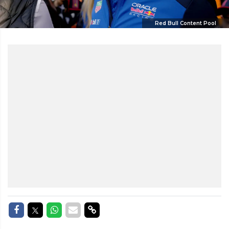
Red Bull Content Pool
Delen op Facebook
Delen op Twitter
Delen op Whatsapp
Delen via Mail
Delen via link