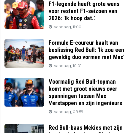
F1-legende heeft grote wens
voor restant F1-seizoen van
2026: 'Ik hoop dat..'
vandaag, 11:00
Formule E-coureur baalt van
beslissing Red Bull: 'Ik zou een
geweldig duo vormen met Max'
vandaag, 10:01
Voormalig Red Bull-topman
komt met groot nieuws over
spanningen tussen Max
Verstappen en zijn ingenieurs
vandaag, 08:59
Red Bull-baas Mekies met zijn