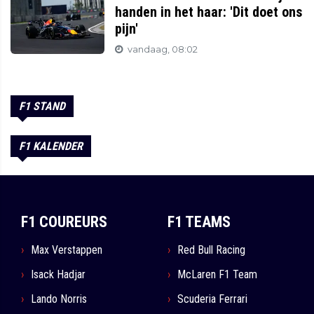
handen in het haar: 'Dit doet ons
pijn'
vandaag, 08:02
F1 STAND
F1 KALENDER
F1 COUREURS
F1 TEAMS
Max Verstappen
Red Bull Racing
Isack Hadjar
McLaren F1 Team
Lando Norris
Scuderia Ferrari