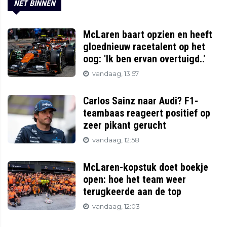
NET BINNEN
McLaren baart opzien en heeft
gloednieuw racetalent op het
oog: 'Ik ben ervan overtuigd..'
vandaag, 13:57
Carlos Sainz naar Audi? F1-
teambaas reageert positief op
zeer pikant gerucht
vandaag, 12:58
McLaren-kopstuk doet boekje
open: hoe het team weer
terugkeerde aan de top
vandaag, 12:03