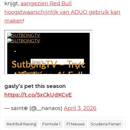
krijgt,
aangezien Red Bull
hoogstwaarschijnlijk van ADUO gebruik kan
maken
!
gasly’s pet this season
https://t.co/5xCkUdKCvE
— saint❄️ (@__nanaos)
April 3, 2026
Red Bull Racing
Formule 1
F1 Nieuws
Scuderia Ferrari
M