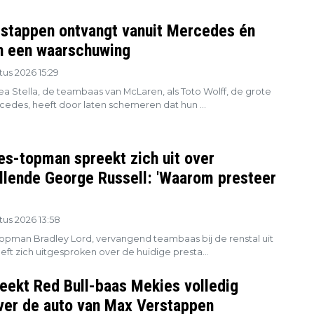
stappen ontvangt vanuit Mercedes én
 een waarschuwing
us 2026 15:29
a Stella, de teambaas van McLaren, als Toto Wolff, de grote
cedes, heeft door laten schemeren dat hun ...
s-topman spreekt zich uit over
llende George Russell: 'Waarom presteer
us 2026 13:58
pman Bradley Lord, vervangend teambaas bij de renstal uit
eft zich uitgesproken over de huidige presta...
eekt Red Bull-baas Mekies volledig
ver de auto van Max Verstappen