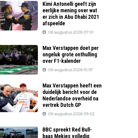
Kimi Antonelli geeft zijn
eerlijke mening over wat
er zich in Abu Dhabi 2021
afspeelde
06 augustus 2026 07:01
Max Verstappen doet per
ongeluk grote onthulling
over F1-kalender
06 augustus 2026 10:57
Max Verstappen heeft een
duidelijk bericht voor de
Nederlandse overheid na
vertrek Dutch GP
06 augustus 2026 09:02
BBC spreekt Red Bull-
baas Mekies volledig