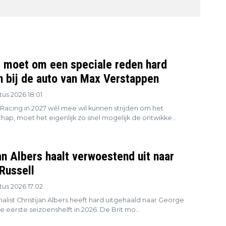
l moet om een speciale reden hard
en bij de auto van Max Verstappen
us 2026 18:01
 Racing in 2027 wél mee wil kunnen strijden om het
ap, moet het eigenlijk zo snel mogelijk de ontwikke...
an Albers haalt verwoestend uit naar
Russell
us 2026 17:02
alist Christijan Albers heeft hard uitgehaald naar George
de eerste seizoenshelft in 2026. De Brit mo...