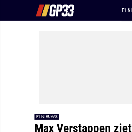
F1 N
F1 NIEUWS
Max Verstappen ziet g