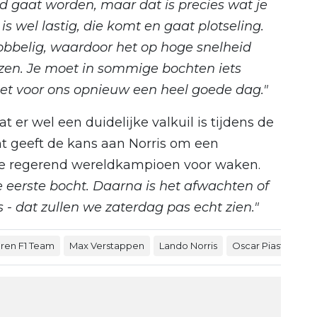
jd gaat worden, maar dat is precies wat je
 is wel lastig, die komt en gaat plotseling.
hobbelig, waardoor het op hoge snelheid
iezen. Je moet in sommige bochten iets
 het voor ons opnieuw een heel goede dag."
t er wel een duidelijke valkuil is tijdens de
cht geeft de kans aan Norris om een
 de regerend wereldkampioen voor waken.
e eerste bocht. Daarna is het afwachten of
- dat zullen we zaterdag pas echt zien."
ren F1 Team
Max Verstappen
Lando Norris
Oscar Piastri
GP