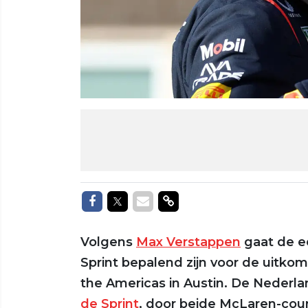
Delen op Facebook
Delen op Twitter
Delen via Mail
Delen via link
Volgens
Max Verstappen
gaat de ee
Sprint bepalend zijn voor de uitkom
the Americas in Austin. De Nederl
de Sprint
, door beide McLaren-cour