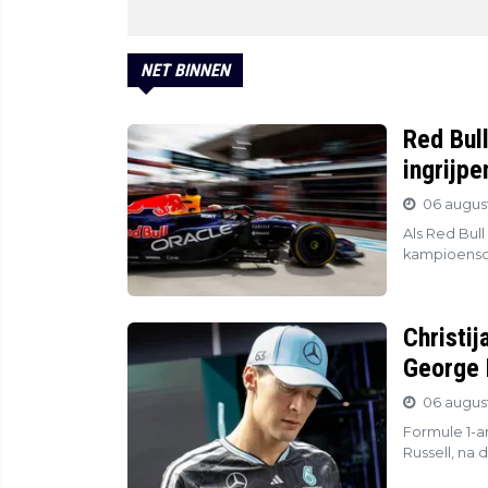
NET BINNEN
Red Bul
ingrijp
06 august
Als Red Bull
kampioensch
Christij
George 
06 august
Formule 1-an
Russell, na 