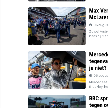
Max Ver
McLaren
06 august
Zowel Andre
baas bij Mer
Mercede
tegenva
je niet?'
06 august
Mercedes-to
Brackley, he
BBC spr
tegen o