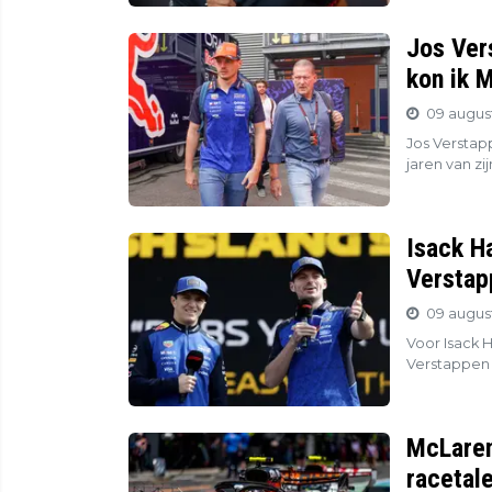
Jos Ver
kon ik 
09 augus
Jos Verstap
jaren van zi
Isack H
Verstapp
09 august
Voor Isack 
Verstappen t
McLaren
racetale