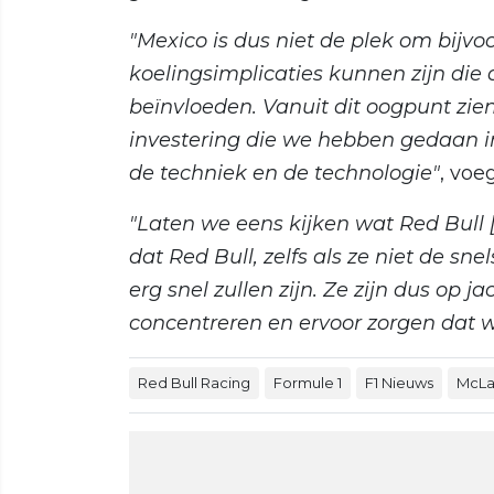
"Mexico is dus niet de plek om bijv
koelingsimplicaties kunnen zijn die 
beïnvloeden. Vanuit dit oogpunt zi
investering die we hebben gedaan in
de techniek en de technologie"
, voe
"Laten we eens kijken wat Red Bull [
dat Red Bull, zelfs als ze niet de sn
erg snel zullen zijn. Ze zijn dus op j
concentreren en ervoor zorgen dat we
Red Bull Racing
Formule 1
F1 Nieuws
McLa