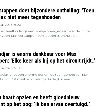
stappen doet bijzondere onthulling: 'Toen
Max niet meer tegenhouden'
tus 2026 16:00
pen heeft onlangs een boekje opengedaan over de jonge
jn zoon, Max Verstappen. Verstappen sr. onthulde...
adjar is enorm dankbaar voor Max
en: 'Elke keer als hij op het circuit rijdt..'
us 2026 15:04
Hadjar is het een enorme eer om de teamgenoot van Max
e zijn. Dat maakte hij onlangs duidelijk in een ...
 baart opzien en heeft gloednieuw
nt op het oog: 'Ik ben ervan overtuigd..'