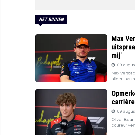
NET BINNEN
Max Ver
uitspraa
mij'
09 august
Max Verstap
alleen aan h
Opmerke
carrièr
09 august
Oliver Bear
coureur vert