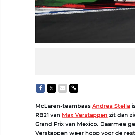
Delen op Facebook
Delen op Twitter
Delen via Mail
Delen via link
McLaren-teambaas
Andrea Stella
i
RB21 van
Max Verstappen
zit dan z
Grand Prix van Mexico. Daarmee ge
Verstappen weer hoop voor de reste