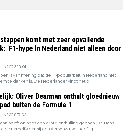
stappen komt met zeer opvallende
k: 'F1-hype in Nederland niet alleen door
us 2026 18:01
pen is van mening dat de F1-populariteit in Nederland niet
em te danken is. De Nederlander vindt het g...
lijk: Oliver Bearman onthult gloednieuw
epad buiten de Formule 1
us 2026 17:05
man heeft onlangs een grote onthulling gedaan. De Haas-
elde namelijk dat hij een fietsenwinkel heeft g...