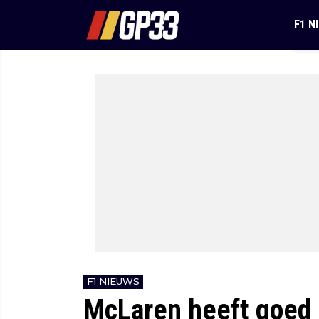
F1 N
F1 NIEUWS
McLaren heeft goed