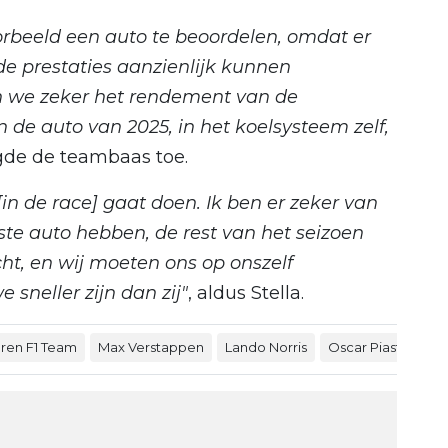
oorbeeld een auto te beoordelen, omdat er
de prestaties aanzienlijk kunnen
en we zeker het rendement van de
 de auto van 2025, in het koelsysteem zelf,
gde de teambaas toe.
in de race] gaat doen. Ik ben er zeker van
elste auto hebben, de rest van het seizoen
acht, en wij moeten ons op onszelf
 sneller zijn dan zij"
, aldus Stella.
ren F1 Team
Max Verstappen
Lando Norris
Oscar Piastri
An