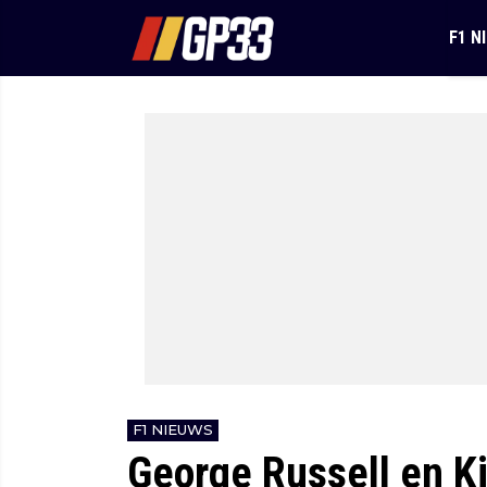
F1 N
F1 NIEUWS
George Russell en K