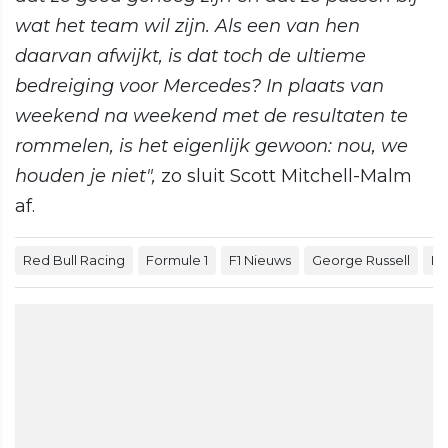
wat het team wil zijn. Als een van hen
daarvan afwijkt, is dat toch de ultieme
bedreiging voor Mercedes? In plaats van
weekend na weekend met de resultaten te
rommelen, is het eigenlijk gewoon: nou, we
houden je niet",
zo sluit Scott Mitchell-Malm
af.
Red Bull Racing
Formule 1
F1 Nieuws
George Russell
Ma