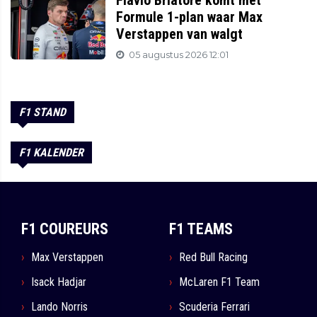
Flavio Briatore komt met
Formule 1-plan waar Max
Verstappen van walgt
05 augustus 2026 12:01
F1 STAND
F1 KALENDER
F1 COUREURS
F1 TEAMS
Max Verstappen
Red Bull Racing
Isack Hadjar
McLaren F1 Team
Lando Norris
Scuderia Ferrari