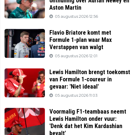
onthulling over Adrian Newey en
Aston Martin
05 augustus 2026 12:56
Flavio Briatore komt met
Formule 1-plan waar Max
Verstappen van walgt
05 augustus 2026 12:01
Lewis Hamilton brengt toekomst
van Formule 1-coureur in
gevaar: 'Niet ideaal'
05 augustus 2026 11:03
Voormalig F1-teambaas neemt
Lewis Hamilton onder vuur:
'Denk dat het Kim Kardashian
bevalt'