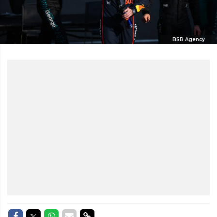
BSR Agency
Delen op Facebook
Delen op Twitter
Delen op Whatsapp
Delen via Mail
Delen via link