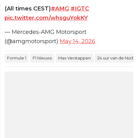
(All times CEST)
#AMG
#IGTC
pic.twitter.com/whsguYokKY
— Mercedes-AMG Motorsport
(@amgmotorsport)
May 14, 2026
Formule 1
F1 Nieuws
Max Verstappen
24 uur van de Nürbu