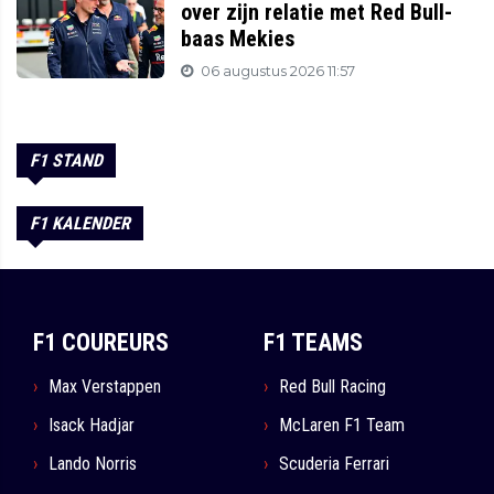
over zijn relatie met Red Bull-
baas Mekies
06 augustus 2026 11:57
F1 STAND
F1 KALENDER
F1 COUREURS
F1 TEAMS
Max Verstappen
Red Bull Racing
Isack Hadjar
McLaren F1 Team
Lando Norris
Scuderia Ferrari