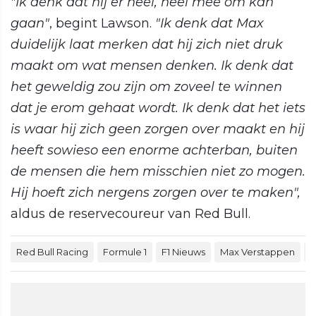
"Ik denk dat hij er heel, heel mee om kan
gaan"
, begint Lawson.
"Ik denk dat Max
duidelijk laat merken dat hij zich niet druk
maakt om wat mensen denken. Ik denk dat
het geweldig zou zijn om zoveel te winnen
dat je erom gehaat wordt. Ik denk dat het iets
is waar hij zich geen zorgen over maakt en hij
heeft sowieso een enorme achterban, buiten
de mensen die hem misschien niet zo mogen.
Hij hoeft zich nergens zorgen over te maken",
aldus de reservecoureur van Red Bull.
Red Bull Racing
Formule 1
F1 Nieuws
Max Verstappen
L