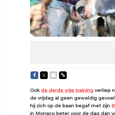
Delen op Facebook
Delen op Twitter
Delen via Mail
Delen via link
Ook
de derde vrije training
verliep n
de vrijdag al geen geweldig gevo
hij zich op de baan begaf met zijn
R
in Monaco beter voor de dag dan 