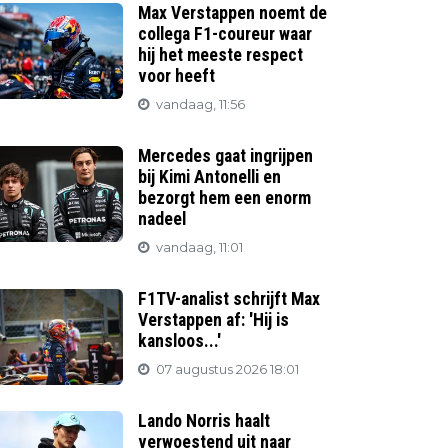
Max Verstappen noemt de
collega F1-coureur waar
hij het meeste respect
voor heeft
vandaag, 11:56
Mercedes gaat ingrijpen
bij Kimi Antonelli en
bezorgt hem een enorm
nadeel
vandaag, 11:01
F1TV-analist schrijft Max
Verstappen af: 'Hij is
kansloos...'
07 augustus 2026 18:01
Lando Norris haalt
verwoestend uit naar