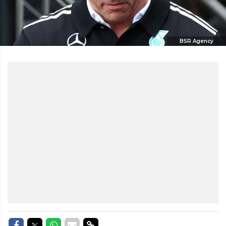
BSR Agency
Delen op Facebook
Delen op Twitter
Delen op Whatsapp
Delen via Mail
Delen via link