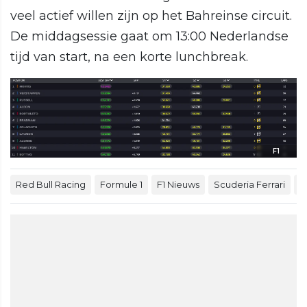
veel actief willen zijn op het Bahreinse circuit.
De middagsessie gaat om 13:00 Nederlandse
tijd van start, na een korte lunchbreak.
F1
Red Bull Racing
Formule 1
F1 Nieuws
Scuderia Ferrari
M