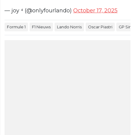
— joy ⁴ (@onlyfourlando)
October 17, 2025
Formule 1
F1 Nieuws
Lando Norris
Oscar Piastri
GP Sing