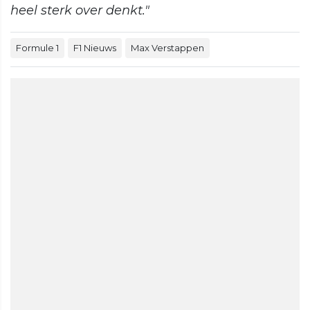
heel sterk over denkt."
Formule 1
F1 Nieuws
Max Verstappen