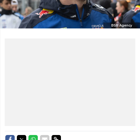
BSR Agency
Delen op Facebook
Delen op Twitter
Delen op Whatsapp
Delen via Mail
Delen via link