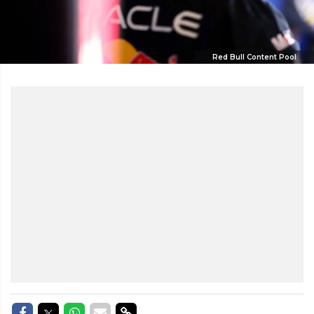
Red Bull Content Pool
Delen op Facebook
Delen op Twitter
Delen op Whatsapp
Delen via Mail
Delen via link