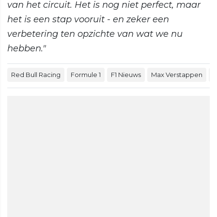
van het circuit. Het is nog niet perfect, maar
het is een stap vooruit - en zeker een
verbetering ten opzichte van wat we nu
hebben."
Red Bull Racing
Formule 1
F1 Nieuws
Max Verstappen
F