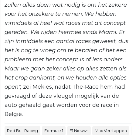
zullen alles doen wat nodig is om het zekere
voor het onzekere te nemen. We hebben
inmiddels al heel wat races met dit concept
gereden. We rijden hiermee sinds Miami. Er
zijn inmiddels een aantal races geweest, dus
het is nog te vroeg om te bepalen of het een
probleem met het concept is of iets anders.
Maar we gaan zeker alles op alles zetten als
het erop aankomt, en we houden alle opties
open",
zei Mekies, nadat The-Race hem had
gevraagd of deze vleugel mogelijk van de
auto gehaald gaat worden voor de race in
België.
Red Bull Racing
Formule 1
F1 Nieuws
Max Verstappen
F