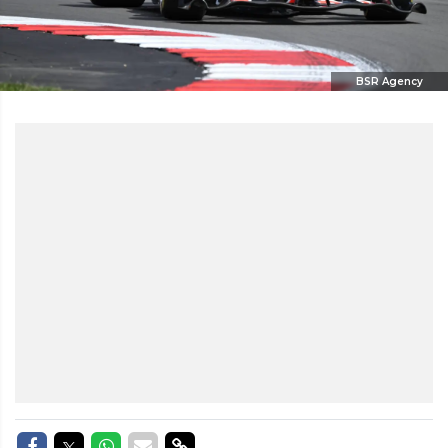
BSR Agency
Delen op Facebook
Delen op Twitter
Delen op Whatsapp
Delen via Mail
Delen via link