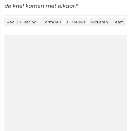
de knel komen met elkaar."
Red Bull Racing
Formule 1
F1 Nieuws
McLaren F1 Team