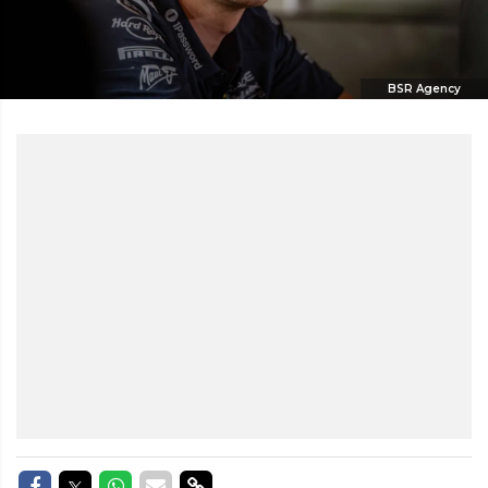
BSR Agency
Delen op Facebook
Delen op Twitter
Delen op Whatsapp
Delen via Mail
Delen via link