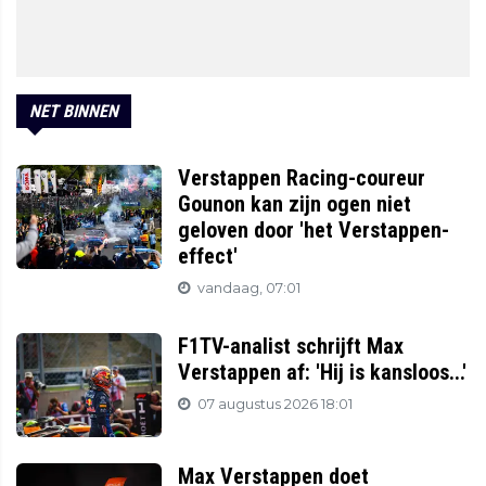
NET BINNEN
Verstappen Racing-coureur
Gounon kan zijn ogen niet
geloven door 'het Verstappen-
effect'
vandaag, 07:01
F1TV-analist schrijft Max
Verstappen af: 'Hij is kansloos...'
07 augustus 2026 18:01
Max Verstappen doet